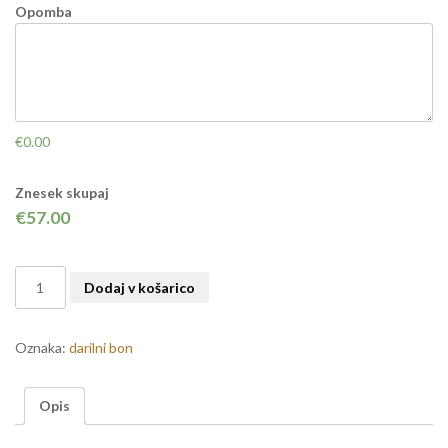
Opomba
€0.00
Znesek skupaj
€57.00
KLASIČNA
Dodaj v košarico
NEGA
OBRAZA
IN
Oznaka:
darilni bon
DEKOLTEJA
količina
Opis