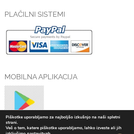
PLAČILNI SISTEMI
MOBILNA APLIKACIJA
Piškotke uporabljamo za najboljšo izkušnjo na naši spletni
strani.
Več o tem, katere piškotke uporabljamo, lahko izveste ali jih
nastavitvah
.
izključimo