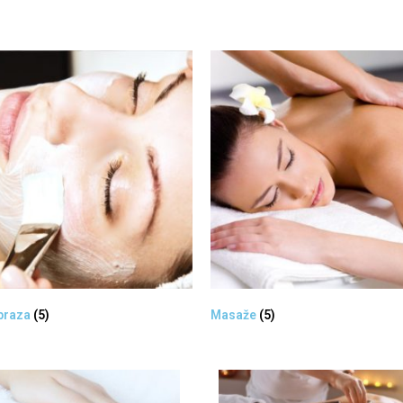
braza
(5)
Masaže
(5)