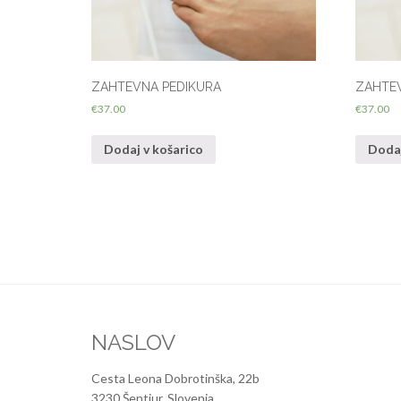
ZAHTEVNA PEDIKURA
ZAHTEV
€
37.00
€
37.00
Dodaj v košarico
Dodaj
NASLOV
Cesta Leona Dobrotinška, 22b
3230 Šentjur, Slovenia