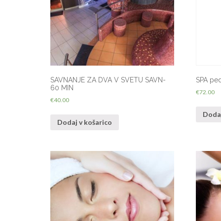
SAVNANJE ZA DVA V SVETU SAVN-
SPA ped
60 MIN
€
72.00
€
40.00
Dodaj
Dodaj v košarico