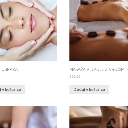
G OBRAZA
MASAŽA V DVOJE Z VROČIMI 
€
99.00
 v košarico
Dodaj v košarico