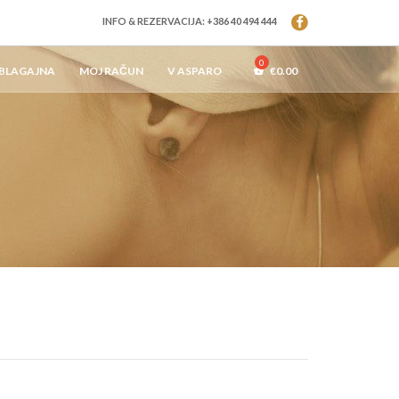
INFO & REZERVACIJA: +386 40 494 444
BLAGAJNA
MOJ RAČUN
V ASPARO
€
0.00