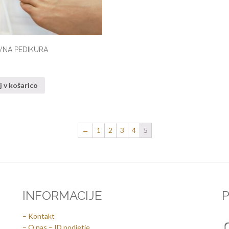
NA PEDIKURA
 v košarico
←
1
2
3
4
5
INFORMACIJE
P
– Kontakt
– O nas – ID podjetje