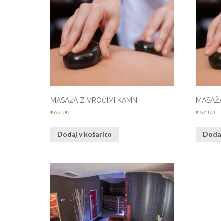
MASAŽA Z VROČIMI KAMNI
MASAŽA
€
62.00
€
62.00
Dodaj v košarico
Dodaj