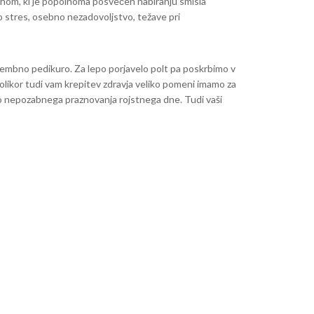
luhom, ki je popolnoma posvečen nabiranju smisla
so stres, osebno nezadovoljstvo, težave pri
pomembno pedikuro. Za lepo porjavelo polt pa poskrbimo v
likor tudi vam krepitev zdravja veliko pomeni imamo za
ijo nepozabnega praznovanja rojstnega dne. Tudi vaši