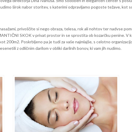
m novega direktorja Dina Ivanuša. Smo sodoben in eleganten center s pos
 nudimo širok nabor storitev, s katerimi odpravljamo pogoste težave, kot 
i masažami, privoščite si nego obraza, telesa, rok ali nohtov ter nadvse 
MANTIČNI SKOK v privat prostor in se sprostita ob kozarčku penine. V ko
kot 200m2. Poskrbljeno pa je tudi za vaše najmlajše, s celotno organizac
resenetili z odličnim darilom v obliki darilnih bonov, ki vam jih nudimo.