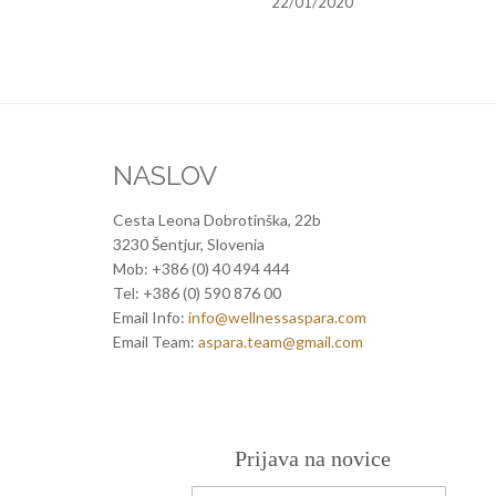
22/01/2020
NASLOV
Cesta Leona Dobrotinška, 22b
3230 Šentjur, Slovenia
Mob: +386 (0) 40 494 444
Tel: +386 (0) 590 876 00
Email Info:
info@wellnessaspara.com
Email Team:
aspara.team@gmail.com
Prijava na novice