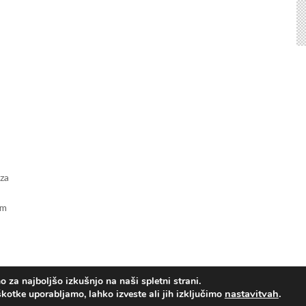
 za
em
 za najboljšo izkušnjo na naši spletni strani.
nastavitvah
.
škotke uporabljamo, lahko izveste ali jih izključimo