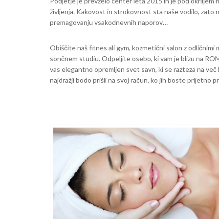
Podjetje je prevzelo center leta 2015 in je pod okrilje
življenja. Kakovost in strokovnost sta naše vodilo, zato
premagovanju vsakodnevnih naporov…
Obiščite naš fitnes ali gym, kozmetični salon z odličnim
sončnem studiu. Odpeljite osebo, ki vam je blizu na RO
vas elegantno opremljen svet savn, ki se razteza na več 
najdražji bodo prišli na svoj račun, ko jih boste prijetno p